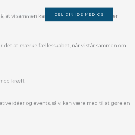
Om
Kontakt
DEL DIN IDÉ MED OS
på, at vi sammen kan gøre en forskel, når vi samler
 eller det at mærke fællesskabet, når vi står sammen om
 mod kræft.
tive idéer og events, så vi kan være med til at gøre en