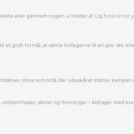
Bike Event
rekte eller gennem nogen, vi holder af. Og fordi vi tror 
r til et godt formål, at samle kollegerne til en sjov idé,
nitiativer, store som små, der ubeskåret støtter kampen
e, virksomheder, skoler og foreninger – bidrager med krea