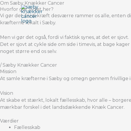
Gå
Om Sæby Knækker Cancer
Hvorfor gør vi det her?
til
Vi gør det, fordi kræft desværre rammer os alle, enten di
indholdet
kræfterne lokalt i Sæby.
Men vi gør det også, fordi vi faktisk synes, at det er sjovt.
Det er sjovt at cykle side om side i timevis, at bage kage
noget større end os selv.
/ Sæby Knækker Cancer
Mission
At samle kræfterne i Sæby og omegn gennem frivillige i
Vision
At skabe et stærkt, lokalt fællesskab, hvor alle – borger
mærkbar forskel i det landsdækkende Knæk Cancer.
Værdier
Fællesskab