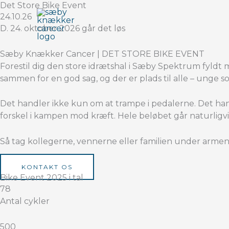
Gå
Det Store Bike Event
24.10.26
til
D. 24. oktober 2026 går det løs
indholdet
Sæby Knækker Cancer | DET STORE BIKE EVENT
Forestil dig den store idrætshal i Sæby Spektrum fyldt
sammen for en god sag,
og der er plads til alle – unge 
Det handler ikke kun om at trampe i pedalerne. Det han
forskel i kampen mod kræft. Hele beløbet går naturligv
Så tag kollegerne, vennerne eller familien under arme
KONTAKT OS
Bike Event 2025 i tal
78
Antal cykler
500