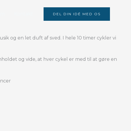
Om
Kontakt
DEL DIN IDÉ MED OS
sik og en let duft af sved.
I hele 10 timer cykler vi
ldet og vide, at hver cykel er med til at gøre en
ancer