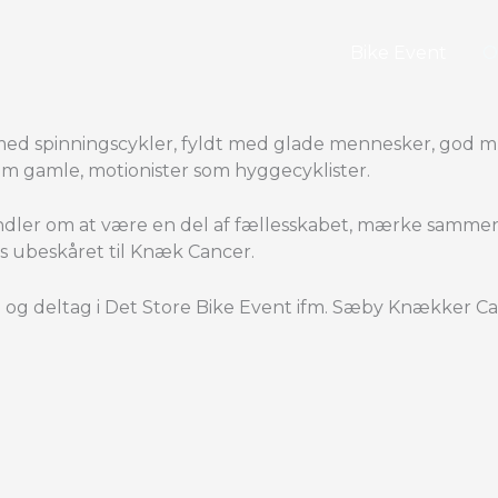
Bike Event
 med spinningscykler, fyldt med glade mennesker, god mu
som gamle, motionister som hyggecyklister.
dler om at være en del af fællesskabet, mærke sammenho
is ubeskåret til Knæk Cancer.
n og deltag i Det Store Bike Event ifm. Sæby Knækker C