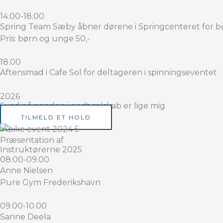
14.00-18.00
Spring Team Sæby åbner dørene i Springcenteret for b
Pris: børn og unge 50,-
18.00
Aftensmad i Cafe Sol for deltageren i spinningseventet
2026
Sved på panden i godt selskab er lige mig
TILMELD ET HOLD
Præsentation af
Instruktørerne 2025
08.00-09.00
Anne Nielsen
Pure Gym Frederikshavn
09.00-10.00
Sanne Deela